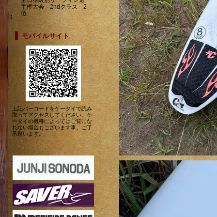
全日本級別サーフィン選
手権大会 2ndクラス 2
位
モバイルサイト
上記バーコードをケータイで読み
取ってアクセスしてください。ケ
ータイの機種によってはご覧にな
れない場合もございます事、ご了
承願います。