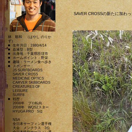
SAVER CROSSの新たに加
林 順和 （はやし のりか
ず）
■
生年月日：1980/4/14
■
血液型：B型
■
出身地：千葉県匝瑳市
■
ホームポイント：野栄
■
趣味：ラーメン食べ歩き
■
スポンサー：
JS SURFBOARDS
SAVER CROSS
MEDICINE OPTICS
CARVER SK8BOARDS
CREATURES OF
LEISURE
SURF8
■
戦歴：
2008年 プロ転向
2008年 WQS2スター
HYUGA PRO 5位
NSA
全日本サーフィン選手権
大会 メンクラス 3位