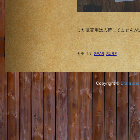
まだ販売用は入荷してませんが
カテゴリ
:
GEAR
,
SURF
Copyright ©
Brain and