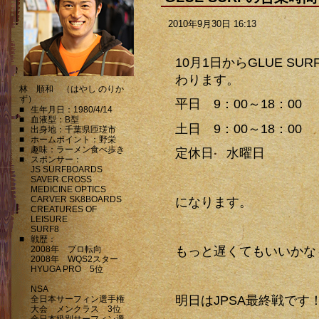
2010年9月30日 16:13
10月1日からGLUE S
わります。
林 順和 （はやし のりか
ず）
平日 9：00～18：00
■
生年月日：1980/4/14
■
血液型：B型
土日 9：00～18：00
■
出身地：千葉県匝瑳市
■
ホームポイント：野栄
■
趣味：ラーメン食べ歩き
定休日 水曜日
■
スポンサー：
JS SURFBOARDS
SAVER CROSS
MEDICINE OPTICS
CARVER SK8BOARDS
になります。
CREATURES OF
LEISURE
SURF8
■
戦歴：
2008年 プロ転向
もっと遅くてもいいかな
2008年 WQS2スター
HYUGA PRO 5位
NSA
明日はJPSA最終戦です
全日本サーフィン選手権
大会 メンクラス 3位