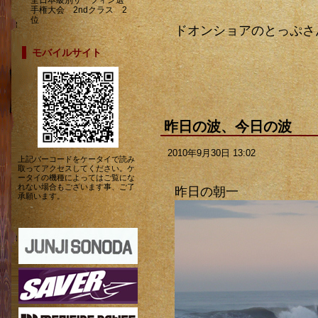
全日本級別サーフィン選
手権大会 2ndクラス 2
位
ドオンショアのとっぷさ
モバイルサイト
昨日の波、今日の波
2010年9月30日 13:02
上記バーコードをケータイで読み
取ってアクセスしてください。ケ
ータイの機種によってはご覧にな
れない場合もございます事、ご了
昨日の朝一
承願います。